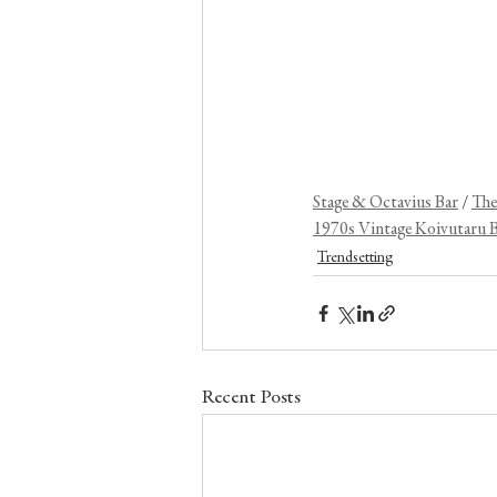
Stage & Octavius Bar
 / 
The
1970s Vintage Koivutaru 
Trendsetting
Recent Posts