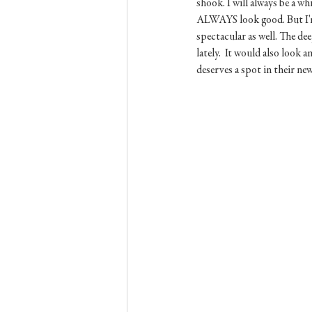
shook. I will always be a wh
ALWAYS look good. But I'm 
spectacular as well. The de
lately.  It would also look
deserves a spot in their n