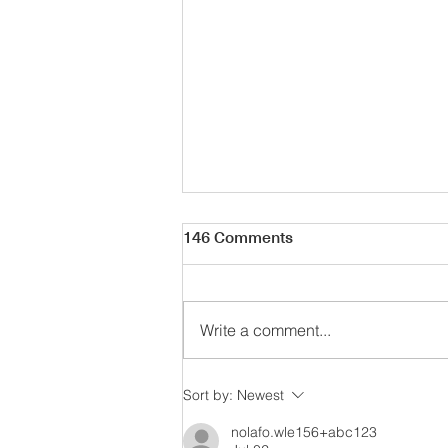
146 Comments
Write a comment...
Forecasting: The Rise of
Sort by:
Newest
Color Stained Wood
nolafo.wle156+abc123