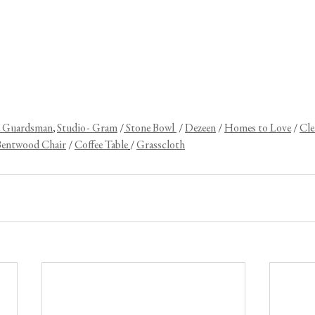
 Guardsman
, 
Studio- Gram
 /
 Stone Bowl 
 / 
Dezeen
 / 
Homes to Love
 / 
Cle
Bentwood Chair
 / 
Coffee Table
/ 
Grasscloth