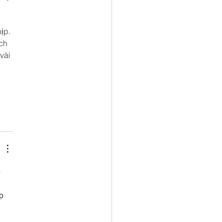
 
ịp. 
ch 
vài 
 
 
 
ọ 
 