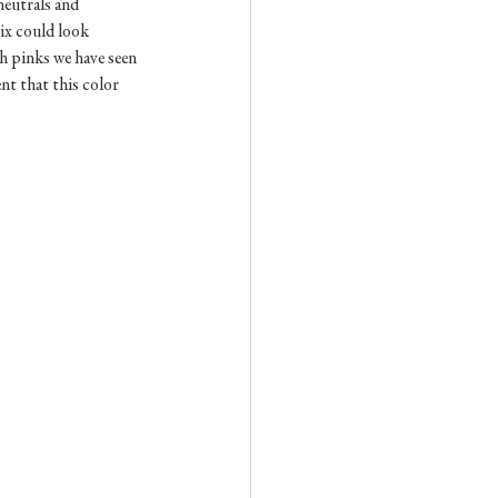
neutrals and 
ix could look 
h pinks we have seen 
nt that this color 