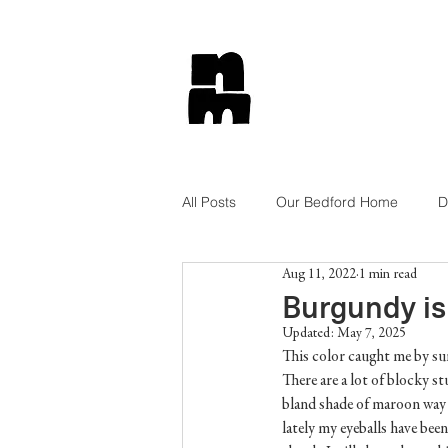
All Posts
Our Bedford Home
D
Aug 11, 2022
1 min read
Tips and Tricks
Lifestyle
Burgundy is
Updated:
May 7, 2025
This color caught me by sur
Get The Look
Shop Style
There are a lot of blocky 
bland shade of maroon way b
lately my eyeballs have be