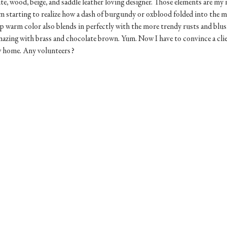
ite, wood, beige, and saddle leather loving designer. Those elements are my 
starting to realize how a dash of burgundy or oxblood folded into the m
ep warm color also blends in perfectly with the more trendy rusts and blus
 amazing with brass and chocolate brown. Yum. Now I have to convince a clie
ew home. Any volunteers? 