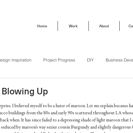
Home
Work
About
Co
esign Inspiration
Project Progress
DIY
Business Dev
Behind the Scenes
How To
Trendsetting
Travel
 Blowing Up
prise. I believed myself to be a hater of maroon. Let me explain because hat
Brand Love
Our Buena Vista Home
stucco buildings from the 80s and early 90s scattered throughout LA whose
ack when. It has since faded to a depressing shade of light maroon that I c
en seduced by maroon's way sexier cousin Burgundy and slightly dangerous