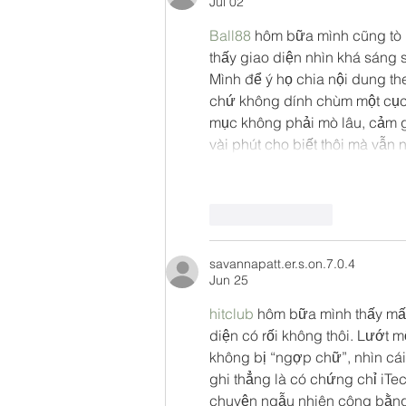
Jul 02
Ball88
 hôm bữa mình cũng tò 
thấy giao diện nhìn khá sáng 
Mình để ý họ chia nội dung th
chứ không dính chùm một cục. 
mục không phải mò lâu, cảm g
vài phút cho biết thôi mà vẫn
Like
Reply
savannapatt.er.s.on.7.0.4
Jun 25
hitclub
 hôm bữa mình thấy mấy
diện có rối không thôi. Lướt m
không bị “ngợp chữ”, nhìn cái
ghi thẳng là có chứng chỉ iT
chuyện ngẫu nhiên công bằng