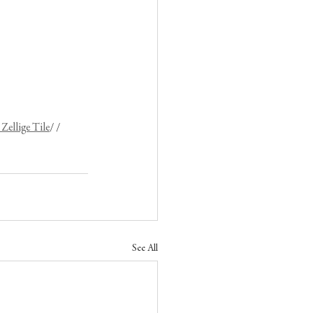
 Zellige Tile
/ /  
See All