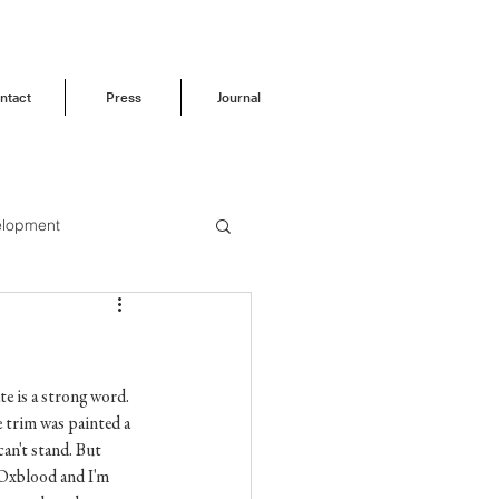
ntact
Press
Journal
elopment
Before & After
e is a strong word. 
 trim was painted a 
an't stand. But 
 Oxblood and I'm 