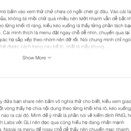
mò bấm vào xem thử chứ chưa có ngồi chơi gì đâu. Vào cái là
sủa, không bị nhồi chữ quá nhiều nên lướt nhanh vẫn dễ bắt nh
eo từng khối rõ ràng, kiểu kéo xuống là thấy từng phần tách bạ
Cái mình thích là menu đặt ngay chỗ dễ nhìn, chuyển qua lại 
iác họ sắp xếp theo nhóm nên đỡ rối. Nói chung mình chỉ ngó
 nhớ được cách trang này bố trí, nhất là mấy khung…
Show More
 đứa bạn share nên bấm vô nghía thử cho biết, kiểu xem giao
ột vòng thấy họ chia nội dung theo từng khối khá rõ, kéo xuống
 nào ra cái đó. Mình để ý nhất là phần nói về kiểm định RNG, h
ech Labs với GLI nên đọc qua cũng hiểu họ đang nhấn mạnh 
. Ngoài ra menu để ngay chỗ dễ thấy nên chuyển mục nhanh,